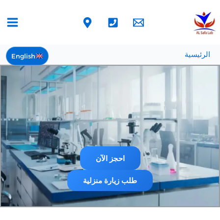
خطي
لى
لمحتوى
الرئيسية
English
احجز الآن
طلب زيارة منزلية