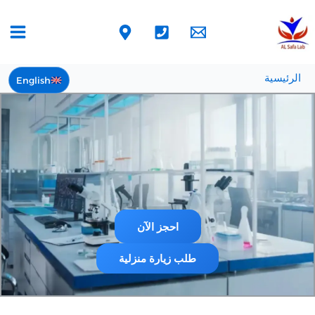
خطي
لى
لمحتوى
الرئيسية
English
احجز الآن
طلب زيارة منزلية