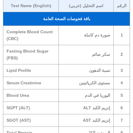
الرقم
اسم التحليل (عربي)
Test Name (English)
باقة فحوصات الصحة العامة
Complete Blood Count
1
صورة دم كاملة
(CBC)
Fasting Blood Sugar
2
سكر صائم
(FBS)
3
نسبة الدهون
Lipid Profile
4
مستوى الكرياتينين
Serum Creatinine
5
اليوريا في الدم
Blood Urea
6
إنزيم الكبد ALT
SGPT (ALT)
7
إنزيم الكبد AST
SGOT (AST)
8
البروتين الكلي
Total Protein