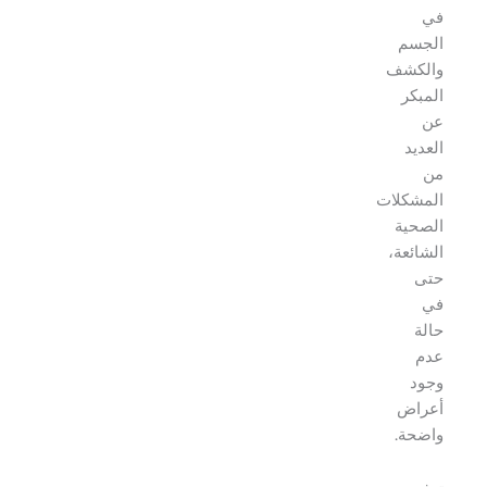
في
الجسم
والكشف
المبكر
عن
العديد
من
المشكلات
الصحية
الشائعة،
حتى
في
حالة
عدم
وجود
أعراض
واضحة.