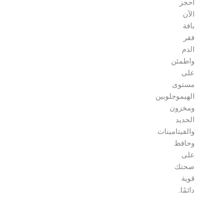
احجز
الآن
باقة
فقر
الدم
واطمئن
على
مستوى
الهيموجلوبين
ومخزون
الحديد
والفيتامينات
وحافظ
على
صحتك
قوية
دائمًا.