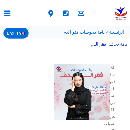
خطي
لى
لمحتوى
الرئيسية
باقة فحوصات فقر الدم
English
باقة تحاليل فقر الدم
باقة
تحاليل
فقر
الدم
تساعدك
في
الكشف
عن
أسباب