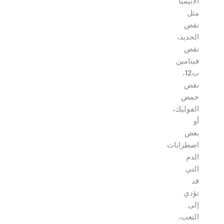
الأنيميا
مثل
نقص
الحديد،
نقص
فيتامين
ب12،
نقص
حمض
الفوليك،
أو
بعض
اضطرابات
الدم
التي
قد
تؤدي
إلى
التعب،