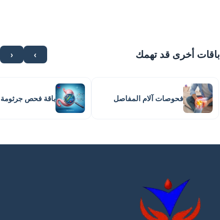
باقات أخرى قد تهمك
›
‹
فحوصات آلام المفاصل
باقة فحص جرثومة 