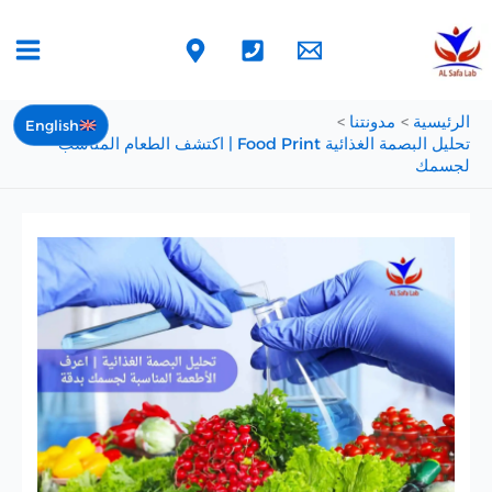
خطي
لى
لمحتوى
الرئيسية
مدونتنا
English
تحليل البصمة الغذائية Food Print | اكتشف الطعام المناسب
لجسمك