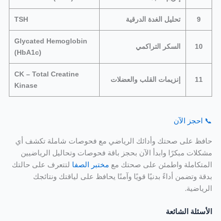
9
تحليل الغدة الدرقية
TSH
Glycated Hemoglobin
10
السكر التراكمي
(HbA1c)
CK – Total Creatine
11
إنزيمات القلب والعضلات
Kinase
📞 احجز الآن
حافظ على صحتك وأدائك الرياضي مع فحوصات شاملة تكشف أي
مشكلات مبكرًا وابدأ الآن بحجز باقة فحوصات وتحاليل الرياضيين
المتكاملة واطمئن على صحتك مع
مختبر الصفا
لتتعرف على حالتك
بدقة وتضمن أداءً بدنيًا قويًا وآمنًا يحافظ على لياقتك ونتائجك
الرياضية.
الأسئلة الشائعة