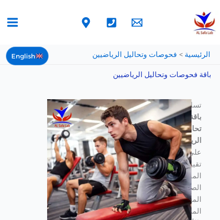
خطي
لى
لمحتوى
الرئيسية
فحوصات وتحاليل الرياضيين
English
باقة فحوصات وتحاليل الرياضيين
تساعد
باقة
تحاليل
الرياضيين
على
تقييم
المؤشرات
الصحية
المهمة
المرتبطة