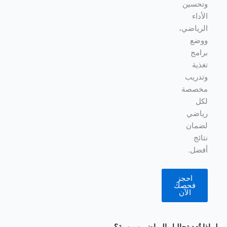
وتحسين
الأداء
الرياضي،
ووضع
برامج
تغذية
وتدريب
مخصصة
لكل
رياضي
لضمان
نتائج
أفضل.
احجز
فحصك
الآن