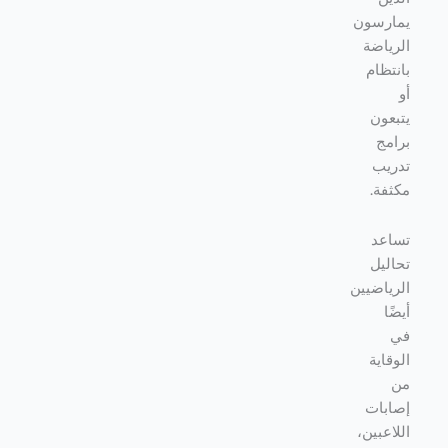
يمارسون
الرياضة
بانتظام
أو
يتبعون
برامج
تدريب
مكثفة.
تساعد
تحاليل
الرياضيين
أيضًا
في
الوقاية
من
إصابات
اللاعبين،