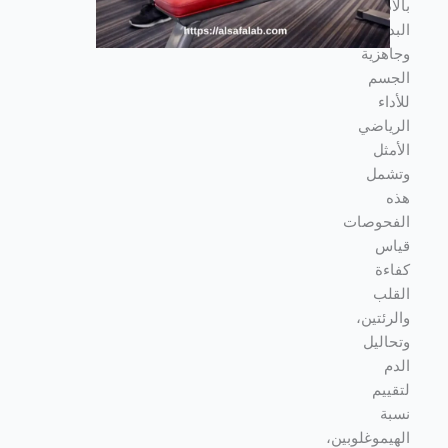
بالأداء
البدني،
وجاهزية
الجسم
للأداء
الرياضي
الأمثل
و
تشمل
هذه
الفحوصات
قياس
كفاءة
القلب
والرئتين،
وتحاليل
الدم
لتقييم
نسبة
الهيموغلوبين،