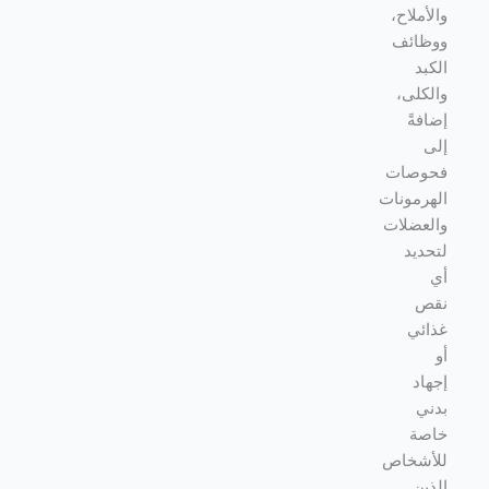
والأملاح،
ووظائف
الكبد
والكلى،
إضافةً
إلى
فحوصات
الهرمونات
والعضلات
لتحديد
أي
نقص
غذائي
أو
إجهاد
بدني
خاصة
للأشخاص
الذين