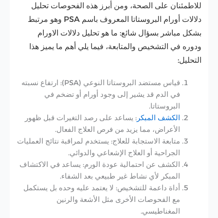
للاطمئنان على الصحة، ومن أبرز هذه الفحوصات تحليل
دلالات أورام البروستاتا المعروف باسم PSA وهو مرتبط
بشكل مباشر بسؤال شائع: ما هو تحليل دلالات الاورام
ودوره في التشخيص والمتابعة، فيما يلي أهم ما يميز هذا
التحليل:
قياس مستضد البروستاتا النوعي (PSA): ارتفاع نسبته
في الدم قد يشير إلى وجود أورام أو تضخم في
البروستاتا.
الكشف المبكر
: يساعد على رصد التغيرات قبل ظهور
الأعراض، مما يزيد من فرص العلاج الفعال.
متابعة الاستجابة للعلاج: يستخدم لمراقبة نتائج العمليات
الجراحية أو العلاج الإشعاعي والدوائي.
الكشف عن احتمالية عودة الورم: يساعد في الاكتشاف
المبكر لأي نشاط غير طبيعي بعد الشفاء.
أداة داعمة للتشخيص: لا يعتمد عليه وحده بل يستكمل
مع الفحوصات الأخرى مثل الأشعة والرنين
المغناطيسي.