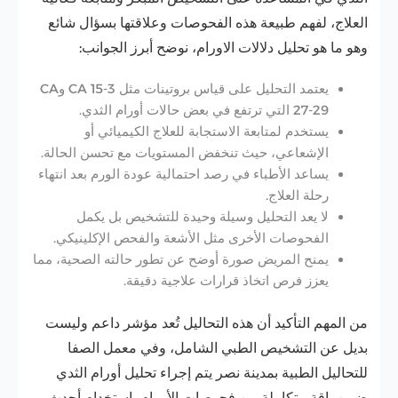
العلاج، لفهم طبيعة هذه الفحوصات وعلاقتها بسؤال شائع
وهو ما هو تحليل دلالات الاورام، نوضح أبرز الجوانب:
يعتمد التحليل على قياس بروتينات مثل CA 15-3 وCA
27-29 التي ترتفع في بعض حالات أورام الثدي.
يستخدم لمتابعة الاستجابة للعلاج الكيميائي أو
الإشعاعي، حيث تنخفض المستويات مع تحسن الحالة.
يساعد الأطباء في رصد احتمالية عودة الورم بعد انتهاء
رحلة العلاج.
لا يعد التحليل وسيلة وحيدة للتشخيص بل يكمل
الفحوصات الأخرى مثل الأشعة والفحص الإكلينيكي.
يمنح المريض صورة أوضح عن تطور حالته الصحية، مما
يعزز فرص اتخاذ قرارات علاجية دقيقة.
من المهم التأكيد أن هذه التحاليل تُعد مؤشر داعم وليست
بديل عن التشخيص الطبي الشامل، وفي معمل الصفا
للتحاليل الطبية بمدينة نصر يتم إجراء تحليل أورام الثدي
ضمن باقة متكاملة من فحوصات الأورام باستخدام أحدث