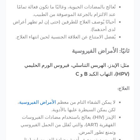
تُعالج بالمضادات الحيوية، وغالبًا ما تكون فعالة تمامًا
عند الالتزام بالجرعة الموصوفة من الطبيب.
أحيانًا يُوصف العلاج للطرفين (حتى إن لم تظهر أعراض
لدى أحدهما).
يُفضل الامتناع عن العلاقة الجنسية لحين انتهاء العلاج.
ثانيًا: الأمراض الفيروسية
مثل: الإيدز، الهربس التناسلي، فيروس الورم الحليمي
(HPV)، التهاب الكبد B و C
العلاج:
لا يمكن الشفاء التام
من معظم
الأمراض الفيروسية
،
لكن يمكن السيطرة عليها بالأدوية.
الإيدز (HIV):
يعالج باستخدام مضادات الفيروسات
القهقرية (ART)، والتي تُقلل من الحمل الفيروسي
وتمنع تطور المرض.
الهربس:
يتم وصف أدوية مضادة للفيروسات (مثل