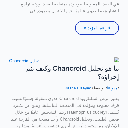
في العقد اللمفاوية الموجودة بمنطقة الفخذ. ورغم تراجع
انتشار هذه العدوى عالميًا، فإنها لا تزال موجودة في
قراءة المزيد »
ما هو تحليل Chancroid وكيف يتم
ما
هو
إجراؤه؟
تحليل
Chancroid
/
مدونتنا
/ بواسطة
Rasha Elsayed
وكيف
يعتبر مرض الشانكرويد Chancroid عدوى منقولة جنسيًا تسبب
يتم
قرحًا مفتوحة ومؤلمة في المنطقة التناسلية، وتنتج عن بكتيريا
إجراؤه؟
تُسمى Haemophilus ducreyi ويتم التشخيص عادةً من خلال
فحص الطبيب، وتحليل Chancroid وأخذ مسحة من القرحة عند
الإمكان، مع استبعاد أمراض أخرى قد تسبب أعراضًا مشابهة