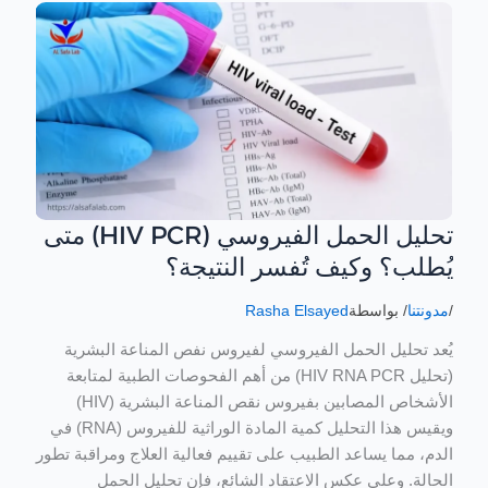
تحليل الحمل الفيروسي (HIV PCR) متى
تحليل
الحمل
يُطلب؟ وكيف تُفسر النتيجة؟
الفيروسي
(HIV
/
مدونتنا
/ بواسطة
Rasha Elsayed
PCR)
يُعد تحليل الحمل الفيروسي لفيروس نفص المناعة البشرية
متى
(تحليل HIV RNA PCR) من أهم الفحوصات الطبية لمتابعة
يُطلب؟
الأشخاص المصابين بفيروس نقص المناعة البشرية (HIV)
وكيف
ويقيس هذا التحليل كمية المادة الوراثية للفيروس (RNA) في
تُفسر
الدم، مما يساعد الطبيب على تقييم فعالية العلاج ومراقبة تطور
النتيجة؟
الحالة. وعلى عكس الاعتقاد الشائع، فإن تحليل الحمل