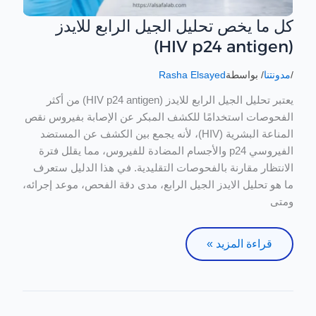
كل ما يخص تحليل الجيل الرابع للايدز
كل
ما
(HIV p24 antigen)
يخص
تحليل
/
مدونتنا
/ بواسطة
Rasha Elsayed
الجيل
يعتبر تحليل الجيل الرابع للايدز (HIV p24 antigen) من أكثر
الرابع
الفحوصات استخدامًا للكشف المبكر عن الإصابة بفيروس نقص
للايدز
المناعة البشرية (HIV)، لأنه يجمع بين الكشف عن المستضد
(HIV
الفيروسي p24 والأجسام المضادة للفيروس، مما يقلل فترة
p24
الانتظار مقارنة بالفحوصات التقليدية. في هذا الدليل ستعرف
antigen)
ما هو تحليل الايدز الجيل الرابع، مدى دقة الفحص، موعد إجرائه،
ومتى
قراءة المزيد »