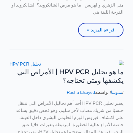
مثل الزهري والهربس. ما هو مرض الشانكرويد؟ الشانكرويد أو
القرحة اللينة هي
قراءة المزيد »
ما هو تحليل HPV PCR | الأمراض التي
ما
هو
يكشفها ومتى تحتاجه؟
تحليل
HPV
/
مدونتنا
/ بواسطة
Rasha Elsayed
PCR
يعتبر تحليل HPV PCR أحد أهم تحاليل الأمراض التي تنتقل
|
جنسيًا من شريك مصاب لآخر سليم، وهو فحص دقيق يساعد
الأمراض
على اكتشاف فيروس الورم الحليمي البشري داخل العينة،
التي
خاصة الأنواع عالية الخطورة المرتبطة بتغيرات خلايا عنق
يكشفها
الرحم. في هذا المقال نوضح ما هو تحليل HPV، متى تحتاج