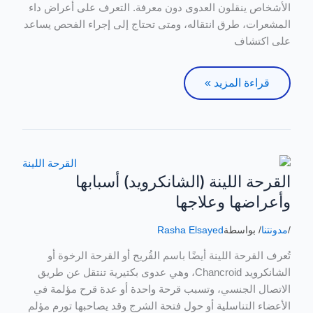
الأشخاص ينقلون العدوى دون معرفة. التعرف على أعراض داء
المشعرات، طرق انتقاله، ومتى تحتاج إلى إجراء الفحص يساعد
على اكتشاف
قراءة المزيد »
القرحة اللينة (الشانكرويد) أسبابها
القرحة
اللينة
وأعراضها وعلاجها
(الشانكرويد)
أسبابها
/
مدونتنا
/ بواسطة
Rasha Elsayed
وأعراضها
تُعرف القرحة اللينة أيضًا باسم القُريح أو القرحة الرخوة أو
وعلاجها
الشانكرويد Chancroid، وهي عدوى بكتيرية تنتقل عن طريق
الاتصال الجنسي، وتسبب قرحة واحدة أو عدة قرح مؤلمة في
الأعضاء التناسلية أو حول فتحة الشرج وقد يصاحبها تورم مؤلم