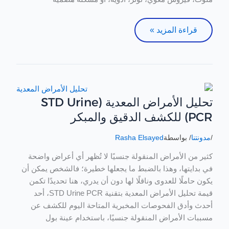
قراءة المزيد »
تحليل الأمراض المعدية (STD Urine
تحليل
الأمراض
PCR) للكشف الدقيق والمبكر
المعدية
(STD
/
مدونتنا
/ بواسطة
Rasha Elsayed
Urine
كثير من الأمراض المنقولة جنسيًا لا تُظهر أي أعراض واضحة
PCR)
في بدايتها، وهذا بالضبط ما يجعلها خطيرة؛ فالشخص يمكن أن
للكشف
يكون حاملًا للعدوى وناقلًا لها دون أن يدري، هنا تحديدًا تكمن
الدقيق
قيمة تحليل الأمراض المعدية بتقنية STD Urine PCR، أحد
والمبكر
أحدث وأدق الفحوصات المخبرية المتاحة اليوم للكشف عن
مسببات الأمراض المنقولة جنسيًا، باستخدام عينة بول