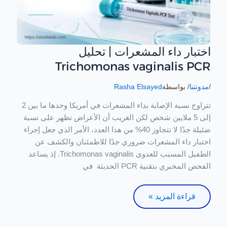
اختبار داء المشعرات | تحليل
اختبار
داء
Trichomonas vaginalis PCR
المشعرات
|
/
مدونتنا
/ بواسطة
Rasha Elsayed
تحليل
تتراوح نسبة الإصابة بداء المشعرات في أمريكا وحدها ما بين 2
Trichomonas
إلى 5 ملايين شخص لكن الغريب أن الأعراض تظهر على نسبة
vaginalis
ضئيلة جدًا لا تتجاوز 40% من هذا العدد، الأمر الذي جعل إجراء
PCR
اختبار داء المشعرات ضروري جدًا للاطمئنان والكشف عن
الطفيل المسبب للعدوى Trichomonas vaginalis. إذ يساعد
الفحص المخبري بتقنية PCR الحديثة في
قراءة المزيد »