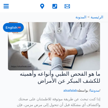
خطي
لى
لمحتوى
الرئيسية
المدونة
English
ما هو الفحص الطبي وأنواعه وأهميته
ما
هو
للكشف المبكر عن الأمراض
الفحص
الطبي
/
مدونتنا
/ بواسطة
alsafalab
وأنواعه
إذا كنت تبحث عن طريقة موثوقة للاطمئنان على صحتك
وأهميته
واكتشاف أي مشكلة قبل أن تتحول إلى مرض مزمن، فإن
للكشف