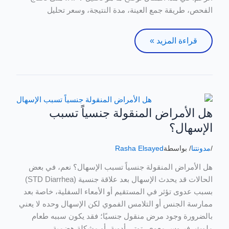
ومتى
الفحص، طريقة جمع العينة، مدة النتيجة، وسعر تحليل
تحتاجه؟
قراءة المزيد »
هل الأمراض المنقولة جنسياً تسبب
هل
الأمراض
الإسهال؟
المنقولة
جنسياً
/
مدونتنا
/ بواسطة
Rasha Elsayed
تسبب
هل الأمراض المنقولة جنسياً تسبب الإسهال؟ نعم، في بعض
الإسهال؟
الحالات قد يحدث الإسهال بعد علاقة جنسية (STD Diarrhea)
بسبب عدوى تؤثر في المستقيم أو الأمعاء السفلية، خاصة بعد
ممارسة الجنس أو التلامس الفموي لكن الإسهال وحده لا يعني
بالضرورة وجود مرض منقول جنسيًا؛ فقد يكون سببه طعام
ملوث، فيروس معوي، توتر، أدوية، أو مشكلة هضمية