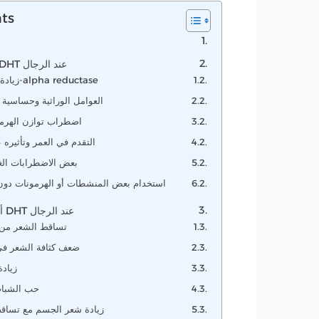
nts
أسباب زيادة هرمون DHT عند الرجال
1. زيادة نشاط إنزيم 5-alpha reductase
2. العوامل الوراثية وحساسية
3. اضطراب توازن الهرم
4. التقدم في العمر وتأثيره 
5. بعض الاضطرابات ال
6. استخدام بعض المنشطات أو الهرمونات د
أعراض ارتفاع هرمون DHT عند الرجال
1. تساقط الشعر م
2. ضعف كثافة الشعر 
3. زيا
4. حب الشبا
5. زيادة شعر الجسم مع تسا