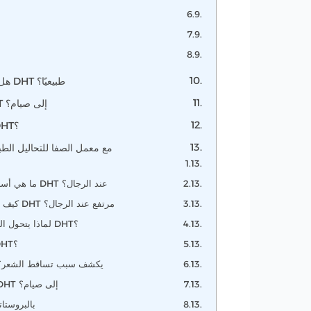
هل يمكن خفض هرمون DHT طبيعيًا؟
هل يحتاج تحليل DHT إلى صيام؟
كيف تستعد لتحليل DHT؟
احجز تحليل DHT مع معمل الصفا للتحاليل الط
ما هي أسباب زيادة هرمون DHT عند الرجال؟
كيف أعرف أن هرمون DHT مرتفع عند الرجال؟
لماذا يتحول التستوستيرون إلى DHT؟
هل الزنك يثبط DHT؟
هل تحليل DHT يكشف سبب تساقط الشعر
هل يحتاج تحليل DHT إلى صيام؟
ما علاقة DHT بالبروست