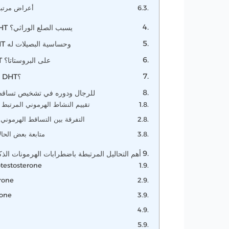
6. أعراض مرتب
هل ارتفاع هرمون DHT يسبب الصلع الوراثي؟
الفرق بين ارتفاع DHT وحساسية البصيلات له
هل يؤثر هرمون DHT على البروستاتا؟
متى تحتاج إلى تحليل DHT؟
تحليل DHT للرجال ودوره في تشخيص تسا
1. تقييم النشاط الهرموني المرتب
2. التفرقة بين التساقط الهرمون
3. متابعة بعض الحال
أهم التحاليل المرتبطة باضطرابات الهرمونات ال
testosterone
erone
rone