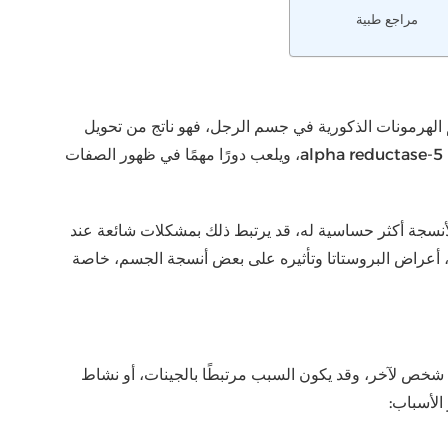
مراجع طبية
ن من أهم الهرمونات الذكورية في جسم الرجل، فهو ناتج من تحويل
هرمون التستوستيرون بواسطة إنزيم يُعرف باسم 5-alpha reductase، ويلعب دورًا مهمًا في ظهور الصفات
الأنسجة أكثر حساسية له، قد يرتبط ذلك بمشكلات شائعة عند
 أعراض البروستاتا وتأثيره على بعض أنسجة الجسم، خاصة
مون DHT عند الرجال من شخص لآخر، وقد يكون السبب مرتبطًا بالجينات، أو نشاط
الأسباب: