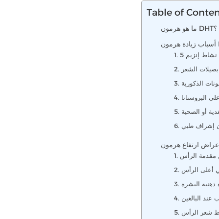
Table of Conte
ما هو هرمون DHT؟
 بصيلات الشعر
ونات الذكورية
على البروستاتا
غدية أو الصحية
ون إشراف طبي
ن مقدمة الرأس
في أعلى الرأس
دة دهنية البشرة
ب عند البالغين
قط شعر الرأس