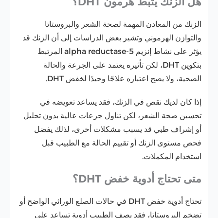
هل الزنك يثبط هرمون DHT؟
الزنك من المعادن المهمة لصحة الشعر والبروستاتا
والتوازن الهرموني وتشير بعض الدراسات إلى أن الزنك قد
يؤثر على نشاط إنزيم 5-alpha reductase المرتبط
بتكوين DHT، لكن تأثيره يعتمد على الجرعة والحالة
الصحية، ولا يصح اعتباره علاجًا وحيدًا لخفض DHT.
إذا كان لديك نقص في الزنك، فقد يساعد تعويضه في
تحسين صحة الشعر، لكن تناول جرعات عالية بدون تحليل
أو إشراف طبي قد يسبب مشكلات أخرى، لذلك يفضل
فحص مستوى الزنك أو تقييم الحالة مع الطبيب قبل
استخدام المكملات.
متى تحتاج أدوية خفض DHT؟
تحتاج أدوية خفض DHT في حالات الصلع الوراثي الواضح أو
تضخم البروستاتا، فقد يصف الطبيب أدوية تساعد على