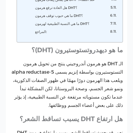
هل العادة ترفع هرمون DHT؟
ما هي حبوب توقف هرمون DHT؟
ما هي النسبة الطبيعية لهرمون DHT؟
المراجع:
ما هو ديهدروتستوستيرون (DHT)؟
الـ DHT هو هرمون أندروجيني ينتج من تحويل هرمون
التستوستيرون بواسطة إنزيم يسمى 5-alpha reductase
ويلعب هذا الهرمون دورًا مهمًا في ظهور الصفات الذكورية،
ونمو شعر الجسم، وصحة البروستاتا،
لكن المشكلة تبدأ
عندما تكون مستوياته مرتفعة عن النسبة الطبيعية، إذ يؤثر
ذلك على بعض أعضاء الجسم ووظائفها.
هل ارتفاع DHT يسبب تساقط الشعر؟
نعم، قد يحدث تساقط الشعر بسبب ارتفاع هرمون DHT