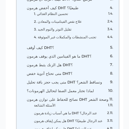
كيف أخفض هرمون DHT طبيعيًا؟
1. تحسين النظام الغذائي
2. علاج نقص الفيتامينات والمعادن
3. تقليل التوتر والنوم الجيد
4. تجنب المنشطات والمكملات غير الموثوقة
كيف أوقف DHT؟
ما هو الفيتامين الذي يوقف هرمون DHT؟
هل الزنك يثبط هرمون DHT؟
متى تحتاج أدوية خفض DHT؟
متى يجب حجز باقة تحليل DHT وتساقط الشعر؟
لماذا تختار معمل الصفا لتحاليل الهرمونات؟
نصائح للحفاظ على توازن هرمون DHT وصحة الشعر
الأسئلة الشائعة
ما هي أسباب زيادة هرمون DHT عند الرجال؟
هل يمكن إيقاف هرمون DHT عند الرجال طبيعيًا؟
هل يمكن إيقاف هرمون DHT عند النساء؟