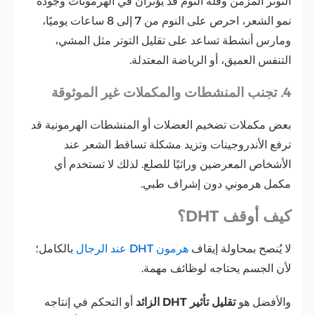
التوتر المزمن وقلة النوم قد يؤثران في الهرمونات وجودة
نمو الشعر، احرص على النوم من 7 إلى 8 ساعات يوميًا،
ومارس أنشطة تساعد على تقليل التوتر مثل المشي،
التنفس العميق، أو الرياضة المعتدلة.
4. تجنب المنشطات والمكملات غير الموثوقة
بعض مكملات تضخيم العضلات أو المنشطات الهرمونية قد
ترفع الأندروجينات وتزيد مشكلة تساقط الشعر عند
الأشخاص المعرضين وراثيًا للصلع. لذلك لا تستخدم أي
مكمل هرموني دون إشراف طبي.
كيف أوقف DHT؟
لا يُنصح بمحاولة إيقاف
هرمون DHT عند الرجال
بالكامل؛
لأن الجسم يحتاجه لوظائف مهمة.
والأفضل هو
تقليل تأثير DHT الزائد
أو التحكم في إنتاجه