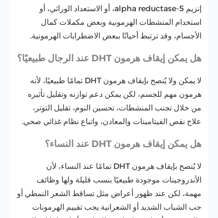
إنزيم 5-alpha reductase، أو الاستعداد الوراثي، أو
استخدام المنشطات الهرمونية وبعض مكملات كمال
الأجسام، وقد ترتبط أحيانًا ببعض الاضطرابات الهرمونية.
هل يمكن إيقاف هرمون DHT عند الرجال طبيعيًا؟
لا يمكن ولا يُنصح بإيقاف هرمون DHT تمامًا طبيعيًا، لأنه
هرمون مهم للجسم، لكن يمكن دعم توازنه وتقليل تأثيره
من خلال تجنب المنشطات، تحسين النوم، تقليل التوتر،
علاج نقص الفيتامينات والمعادن، واتباع نظام غذائي صحي.
هل يمكن إيقاف هرمون DHT عند النساء؟
لا يُنصح بإيقاف هرمون DHT تمامًا عند النساء، لأن
الأندروجينات موجودة طبيعيًا بنسب قليلة ولها وظائف
مهمة، لكن عند ظهور أعراض مثل تساقط الشعر النمطي أو
حب الشباب الشديد أو الشعرانية يجب تقييم الهرمونات