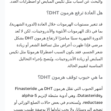
والبحث عن أسباب مثل تكيس المبايض أو اضطرابات الغدد.
هل العادة ترفع هرمون DHT؟
قد تتغير مستويات الهرمونات خلال العادة (الدورة الشهرية)،
بما في ذلك الهرمونات الأنثوية والأندروجينات، لكن لا تُعد
الدورة الشهرية سببًا مباشرًا لارتفاع هرمون DHT بشكل
مرضي فإذا ظهرت أعراض مثل تساقط الشعر أو زيادة
شعر الجسم، فقد يكون السبب اضطرابًا هرمونيًا مثل تكيس
المبايض أو زيادة الأندروجينات، ويُنصح بإجراء التحاليل
المناسبة لتقييم الحالة.
ما هي حبوب توقف هرمون DHT؟
أشهر الحبوب التي تقلل هرمون DHT هي Finasteride
وDutasteride، وهي أدوية مثبطة لإنزيم 5-alpha
reductase، وتُستخدم في بعض حالات الصلع الوراثي أو
تضخم البروستاتا، ولا يجب تناولها إلا بوصفة طبيب بسبب