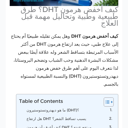
كيف أخفض هرمون DHT؟ طرق
طبيعية وطبية وتحاليل مهمة قبل
العلاج
كيف أخفض هرمون DHT
وهل يمكن تقليله طبيعيًا أم يحتاج
إلى علاج طبي، حيث يعد ارتفاع هرمون DHT من أكثر
الأسباب المرتبطة بتساقط الشعر وله علاقة أيضًا ببعض
مشكلات البشرة الدهنية وحب الشباب وتضخم البروستاتا،
لذا نتعرف اليوم على أهم طرق خفض هرمون
ديهدروتستوستيرون (DHT) والنسبة الطبيعية لمستواه
بالجسم.
Table of Contents
ما هو ديهدروتستوستيرون (DHT)؟
هل ارتفاع DHT يسبب تساقط الشعر؟
كيف أعرف أن هرمون DHT مرتفع عندي؟